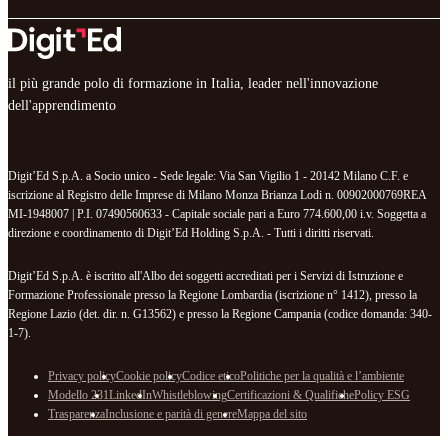
il più grande polo di formazione in Italia, leader nell'innovazione
dell'apprendimento
Digit’Ed S.p.A. a Socio unico - Sede legale: Via San Vigilio 1 - 20142 Milano C.F. e
iscrizione al Registro delle Imprese di Milano Monza Brianza Lodi n. 00902000769REA
MI-1948007 | P.I. 07490560633 - Capitale sociale pari a Euro 774.600,00 i.v. Soggetta a
direzione e coordinamento di Digit’Ed Holding S.p.A. - Tutti i diritti riservati.
Digit’Ed S.p.A. è iscritto all'Albo dei soggetti accreditati per i Servizi di Istruzione e
Formazione Professionale presso la Regione Lombardia (iscrizione n° 1412), presso la
Regione Lazio (det. dir. n. G13562) e presso la Regione Campania (codice domanda: 340-
1-7).
Privacy policy
Cookie policy
Codice etico
Politiche per la qualità e l’ambiente
Modello 231
LinkedIn
Whistleblowing
Certificazioni & Qualifiche
Policy ESG
Trasparenza
Inclusione e parità di genere
Mappa del sito