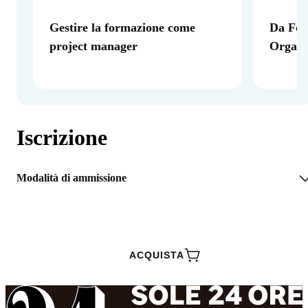
Gestire la formazione come
Da For
project manager
Organi
Iscrizione
Modalità di ammissione
RICHIEDI INFORMAZIONI
ACQUISTA