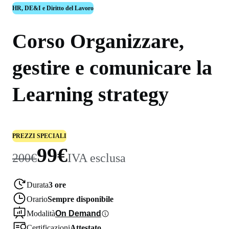
HR, DE&I e Diritto del Lavoro
Corso Organizzare,
gestire e comunicare la
Learning strategy
PREZZI SPECIALI
99€
200€
IVA esclusa
Durata
3 ore
Orario
Sempre disponibile
Modalità
On Demand
Certificazioni
Attestato