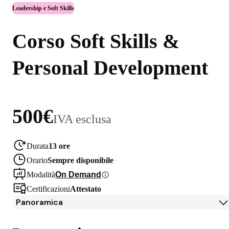
Leadership e Soft Skills
Corso Soft Skills &
Personal Development
500€
IVA esclusa
Durata
13 ore
Orario
Sempre disponibile
Modalità
On Demand
Certificazioni
Attestato
Panoramica
Panoramica