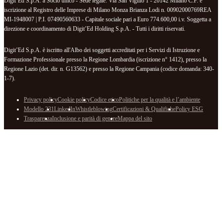
Digit’Ed S.p.A. a Socio unico - Sede legale: Via San Vigilio 1 - 20142 Milano C.F. e
iscrizione al Registro delle Imprese di Milano Monza Brianza Lodi n. 00902000769REA
MI-1948007 | P.I. 07490560633 - Capitale sociale pari a Euro 774.600,00 i.v. Soggetta a
direzione e coordinamento di Digit’Ed Holding S.p.A. - Tutti i diritti riservati.
Digit’Ed S.p.A. è iscritto all'Albo dei soggetti accreditati per i Servizi di Istruzione e
Formazione Professionale presso la Regione Lombardia (iscrizione n° 1412), presso la
Regione Lazio (det. dir. n. G13562) e presso la Regione Campania (codice domanda: 340-
1-7).
Privacy policy
Cookie policy
Codice etico
Politiche per la qualità e l’ambiente
Modello 231
LinkedIn
Whistleblowing
Certificazioni & Qualifiche
Policy ESG
Trasparenza
Inclusione e parità di genere
Mappa del sito