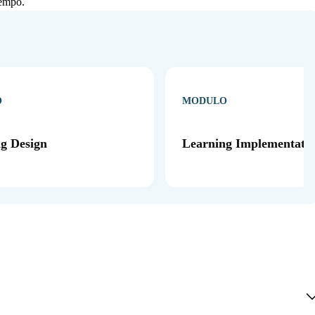
tempo.
O
MODULO
g Design
Learning Implementati