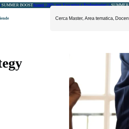
SUMMER BOOST
Sconti -20% per Executive e Professionisti
SUMMER 
ziende
ori
mministrazione, Finanza e
ESG, Sostenibilità, Energia e
ontrollo
Ambiente
tegy
eadership e Soft Skills
Fashion e Luxury
roject Management
Food, Beverage e Turismo
etail, Sales e Export
Arte, Cultura e Sport
anità e Pharma
Giornalismo
ubblica Amministrazione
Il Sole 24 ORE Professionale