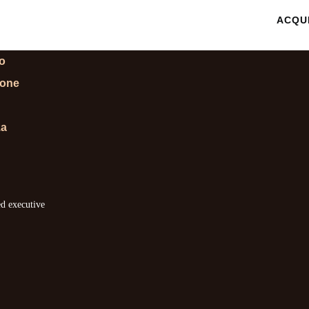
 INFORMAZIONI
ACQU
lo
ione
za
ed executive