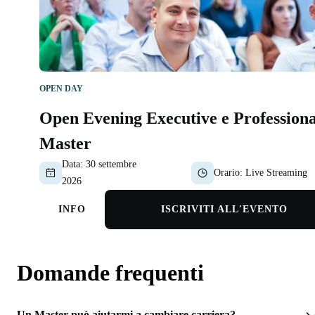
OPEN DAY
Open Evening Executive e Professiona
Master
Data:
30 settembre
Orario:
Live Streaming
2026
INFO
ISCRIVITI ALL'EVENTO
Domande frequenti
Un Master può aiutarmi a cambiare carriera?