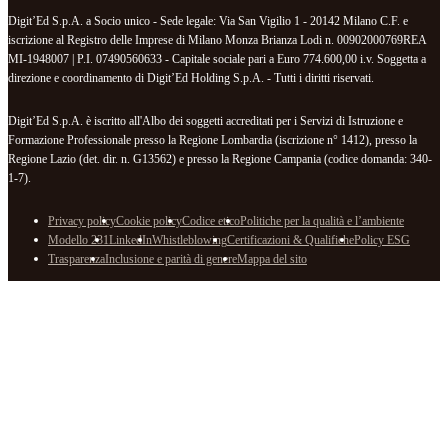
Digit’Ed S.p.A. a Socio unico - Sede legale: Via San Vigilio 1 - 20142 Milano C.F. e
iscrizione al Registro delle Imprese di Milano Monza Brianza Lodi n. 00902000769REA
MI-1948007 | P.I. 07490560633 - Capitale sociale pari a Euro 774.600,00 i.v. Soggetta a
direzione e coordinamento di Digit’Ed Holding S.p.A. - Tutti i diritti riservati.
Digit’Ed S.p.A. è iscritto all'Albo dei soggetti accreditati per i Servizi di Istruzione e
Formazione Professionale presso la Regione Lombardia (iscrizione n° 1412), presso la
Regione Lazio (det. dir. n. G13562) e presso la Regione Campania (codice domanda: 340-
1-7).
Privacy policy
Cookie policy
Codice etico
Politiche per la qualità e l’ambiente
Modello 231
LinkedIn
Whistleblowing
Certificazioni & Qualifiche
Policy ESG
Trasparenza
Inclusione e parità di genere
Mappa del sito