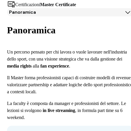
Certificazioni
Master Certificate
Panoramica
Panoramica
Programma
Panoramica
Docenti
Iscrizione
Borse di studio e finanziamenti
Un percorso pensato per chi lavora o vuole lavorare nell'industria
Open Day
dello sport, con una visione strategica che va dalla gestione dei
Domande frequenti
media rights
alla
fan experience
.
Il Master forma professionisti capaci di costruire modelli di revenue
valorizzare partnership e adattare logiche dello sport professionistic
a contesti locali.
La faculty è composta da manager e professionisti del settore. Le
lezioni si svolgono
in live streaming
, in formula part time su 6
weekend.