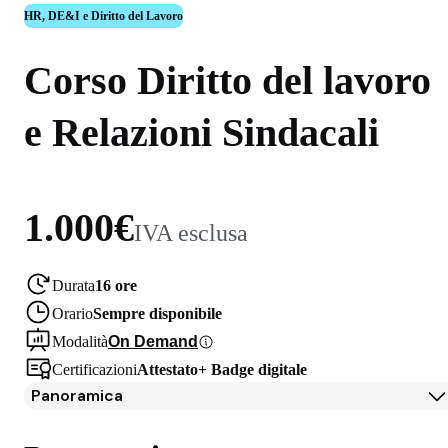
HR, DE&I e Diritto del Lavoro
Corso Diritto del lavoro
e Relazioni Sindacali
1.000€
IVA esclusa
Durata
16 ore
Orario
Sempre disponibile
Modalità
On Demand
Certificazioni
Attestato
+
Badge digitale
Panoramica
Panoramica