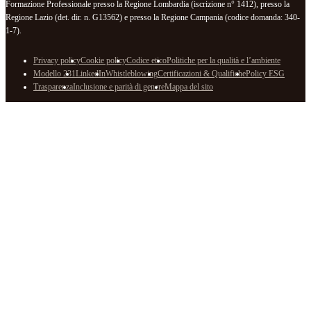
Formazione Professionale presso la Regione Lombardia (iscrizione n° 1412), presso la
Regione Lazio (det. dir. n. G13562) e presso la Regione Campania (codice domanda: 340-
1-7).
Privacy policy
Cookie policy
Codice etico
Politiche per la qualità e l’ambiente
Modello 231
LinkedIn
Whistleblowing
Certificazioni & Qualifiche
Policy ESG
Trasparenza
Inclusione e parità di genere
Mappa del sito