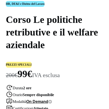
HR, DE&I e Diritto del Lavoro
Corso Le politiche
retributive e il welfare
aziendale
PREZZI SPECIALI
99€
200€
IVA esclusa
Durata
2 ore
Orario
Sempre disponibile
Modalità
On Demand
Certificazioni
Attestato