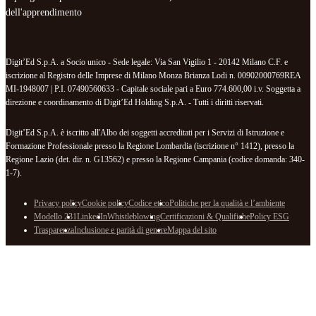
dell'apprendimento
Digit’Ed S.p.A. a Socio unico - Sede legale: Via San Vigilio 1 - 20142 Milano C.F. e
iscrizione al Registro delle Imprese di Milano Monza Brianza Lodi n. 00902000769REA
MI-1948007 | P.I. 07490560633 - Capitale sociale pari a Euro 774.600,00 i.v. Soggetta a
direzione e coordinamento di Digit’Ed Holding S.p.A. - Tutti i diritti riservati.
Digit’Ed S.p.A. è iscritto all'Albo dei soggetti accreditati per i Servizi di Istruzione e
Formazione Professionale presso la Regione Lombardia (iscrizione n° 1412), presso la
Regione Lazio (det. dir. n. G13562) e presso la Regione Campania (codice domanda: 340-
1-7).
Privacy policy
Cookie policy
Codice etico
Politiche per la qualità e l’ambiente
Modello 231
LinkedIn
Whistleblowing
Certificazioni & Qualifiche
Policy ESG
Trasparenza
Inclusione e parità di genere
Mappa del sito