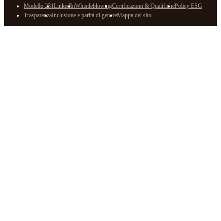
Modello 231
LinkedIn
Whistleblowing
Certificazioni & Qualifiche
Policy ESG
Trasparenza
Inclusione e parità di genere
Mappa del sito