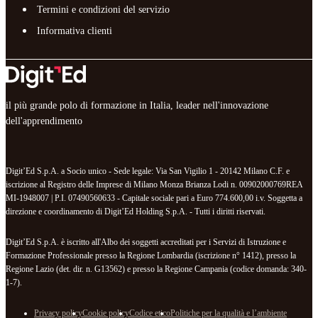
Termini e condizioni del servizio
Informativa clienti
il più grande polo di formazione in Italia, leader nell'innovazione
dell'apprendimento
Digit’Ed S.p.A. a Socio unico - Sede legale: Via San Vigilio 1 - 20142 Milano C.F. e
iscrizione al Registro delle Imprese di Milano Monza Brianza Lodi n. 00902000769REA
MI-1948007 | P.I. 07490560633 - Capitale sociale pari a Euro 774.600,00 i.v. Soggetta a
direzione e coordinamento di Digit’Ed Holding S.p.A. - Tutti i diritti riservati.
Digit’Ed S.p.A. è iscritto all'Albo dei soggetti accreditati per i Servizi di Istruzione e
Formazione Professionale presso la Regione Lombardia (iscrizione n° 1412), presso la
Regione Lazio (det. dir. n. G13562) e presso la Regione Campania (codice domanda: 340-
1-7).
Privacy policy
Cookie policy
Codice etico
Politiche per la qualità e l’ambiente