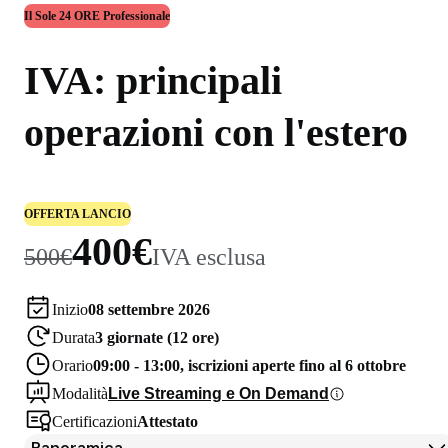
Il Sole 24 ORE Professionale
IVA: principali
operazioni con l'estero
OFFERTA LANCIO
400€
500€
IVA esclusa
Inizio
08 settembre 2026
Durata
3 giornate (12 ore)
Orario
09:00 - 13:00, iscrizioni aperte fino al 6 ottobre
Modalità
Live Streaming e On Demand
Certificazioni
Attestato
Panoramica