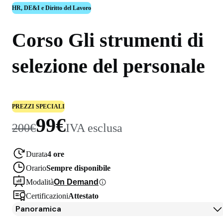
HR, DE&I e Diritto del Lavoro
Corso Gli strumenti di
selezione del personale
PREZZI SPECIALI
99€
200€
IVA esclusa
Durata
4 ore
Orario
Sempre disponibile
Modalità
On Demand
Certificazioni
Attestato
Panoramica
Panoramica