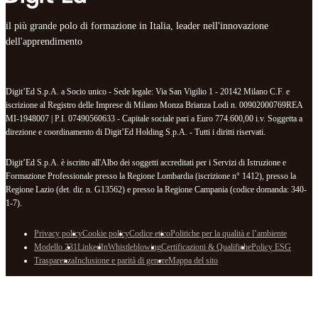
il più grande polo di formazione in Italia, leader nell'innovazione
dell'apprendimento
Digit’Ed S.p.A. a Socio unico - Sede legale: Via San Vigilio 1 - 20142 Milano C.F. e
iscrizione al Registro delle Imprese di Milano Monza Brianza Lodi n. 00902000769REA
MI-1948007 | P.I. 07490560633 - Capitale sociale pari a Euro 774.600,00 i.v. Soggetta a
direzione e coordinamento di Digit’Ed Holding S.p.A. - Tutti i diritti riservati.
Digit’Ed S.p.A. è iscritto all'Albo dei soggetti accreditati per i Servizi di Istruzione e
Formazione Professionale presso la Regione Lombardia (iscrizione n° 1412), presso la
Regione Lazio (det. dir. n. G13562) e presso la Regione Campania (codice domanda: 340-
1-7).
Privacy policy
Cookie policy
Codice etico
Politiche per la qualità e l’ambiente
Modello 231
LinkedIn
Whistleblowing
Certificazioni & Qualifiche
Policy ESG
Trasparenza
Inclusione e parità di genere
Mappa del sito