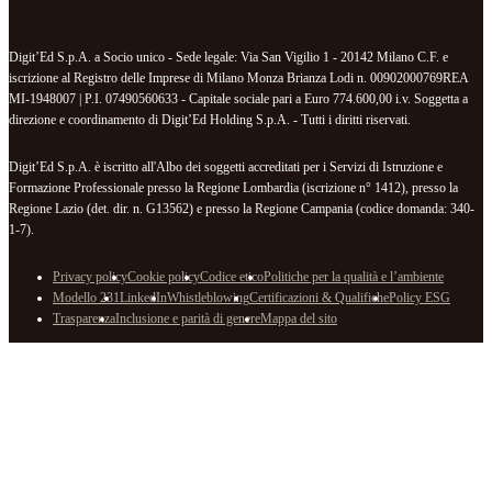
Digit’Ed S.p.A. a Socio unico - Sede legale: Via San Vigilio 1 - 20142 Milano C.F. e
iscrizione al Registro delle Imprese di Milano Monza Brianza Lodi n. 00902000769REA
MI-1948007 | P.I. 07490560633 - Capitale sociale pari a Euro 774.600,00 i.v. Soggetta a
direzione e coordinamento di Digit’Ed Holding S.p.A. - Tutti i diritti riservati.
Digit’Ed S.p.A. è iscritto all'Albo dei soggetti accreditati per i Servizi di Istruzione e
Formazione Professionale presso la Regione Lombardia (iscrizione n° 1412), presso la
Regione Lazio (det. dir. n. G13562) e presso la Regione Campania (codice domanda: 340-
1-7).
Privacy policy
Cookie policy
Codice etico
Politiche per la qualità e l’ambiente
Modello 231
LinkedIn
Whistleblowing
Certificazioni & Qualifiche
Policy ESG
Trasparenza
Inclusione e parità di genere
Mappa del sito