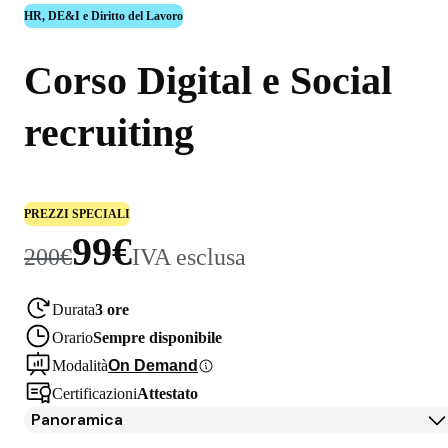
HR, DE&I e Diritto del Lavoro
Corso Digital e Social
recruiting
PREZZI SPECIALI
99€
200€
IVA esclusa
Durata
3 ore
Orario
Sempre disponibile
Modalità
On Demand
Certificazioni
Attestato
Panoramica
Panoramica