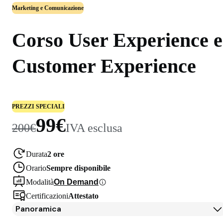
Marketing e Comunicazione
Corso User Experience e
Customer Experience
PREZZI SPECIALI
99€
200€
IVA esclusa
Durata
2 ore
Orario
Sempre disponibile
Modalità
On Demand
Certificazioni
Attestato
Panoramica
Panoramica