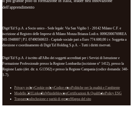
il più grande polo di formazione in Italia, leader nell'innovazione
dell'apprendimento
Digit’Ed S.p.A. a Socio unico - Sede legale: Via San Vigilio 1 - 20142 Milano C.F. e
iscrizione al Registro delle Imprese di Milano Monza Brianza Lodi n. 00902000769REA
MI-1948007 | P.I. 07490560633 - Capitale sociale pari a Euro 774.600,00 i.v. Soggetta a
direzione e coordinamento di Digit’Ed Holding S.p.A. - Tutti i diritti riservati.
Digit’Ed S.p.A. è iscritto all'Albo dei soggetti accreditati per i Servizi di Istruzione e
Formazione Professionale presso la Regione Lombardia (iscrizione n° 1412), presso la
Regione Lazio (det. dir. n. G13562) e presso la Regione Campania (codice domanda: 340-
1-7).
Privacy policy
Cookie policy
Codice etico
Politiche per la qualità e l’ambiente
Modello 231
LinkedIn
Whistleblowing
Certificazioni & Qualifiche
Policy ESG
Trasparenza
Inclusione e parità di genere
Mappa del sito