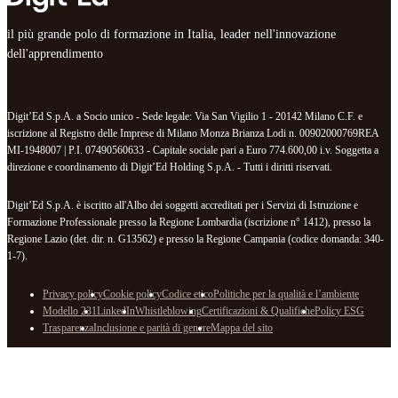
il più grande polo di formazione in Italia, leader nell'innovazione
dell'apprendimento
Digit’Ed S.p.A. a Socio unico - Sede legale: Via San Vigilio 1 - 20142 Milano C.F. e
iscrizione al Registro delle Imprese di Milano Monza Brianza Lodi n. 00902000769REA
MI-1948007 | P.I. 07490560633 - Capitale sociale pari a Euro 774.600,00 i.v. Soggetta a
direzione e coordinamento di Digit’Ed Holding S.p.A. - Tutti i diritti riservati.
Digit’Ed S.p.A. è iscritto all'Albo dei soggetti accreditati per i Servizi di Istruzione e
Formazione Professionale presso la Regione Lombardia (iscrizione n° 1412), presso la
Regione Lazio (det. dir. n. G13562) e presso la Regione Campania (codice domanda: 340-
1-7).
Privacy policy
Cookie policy
Codice etico
Politiche per la qualità e l’ambiente
Modello 231
LinkedIn
Whistleblowing
Certificazioni & Qualifiche
Policy ESG
Trasparenza
Inclusione e parità di genere
Mappa del sito