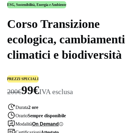
ESG, Sostenibilità, Energia e Ambiente
Corso Transizione
ecologica, cambiamenti
climatici e biodiversità
PREZZI SPECIALI
99€
200€
IVA esclusa
Durata
2 ore
Orario
Sempre disponibile
Modalità
On Demand
Certificazioni
Attestato