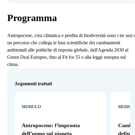
Programma
Antropocene, crisi climatica e perdita di biodiversità sono i tre assi 
un percorso che collega le basi scientifiche dei cambiamenti
ambientali alle politiche di risposta globale, dall'Agenda 2030 al
Green Deal Europeo, fino al Fit for 55 e alla legge europea sul
clima.
Argomenti trattati
MODULO
MODUL
Antropocene: l’impronta
Cambia
dell’uomo sul pianeta
definiz