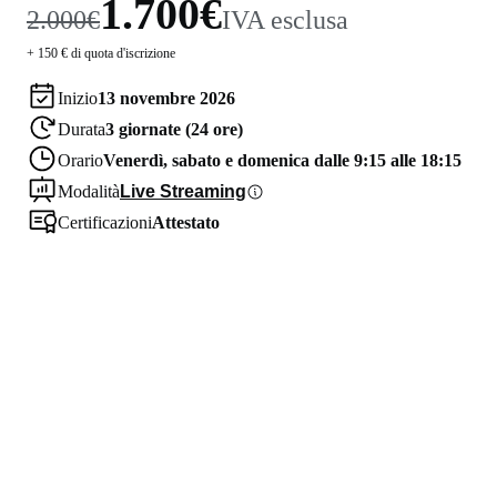
1.700€
2.000€
IVA esclusa
+ 150 € di quota d'iscrizione
Inizio
13 novembre 2026
Durata
3 giornate (24 ore)
Orario
Venerdì, sabato e domenica dalle 9:15 alle 18:15
Modalità
Live Streaming
Certificazioni
Attestato