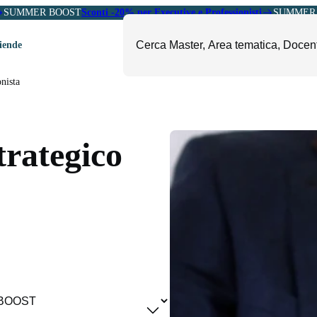
SUMMER BOOST
Sconti -20% per Executive e Professionisti
SUMMER 
ziende
nista
ori
mministrazione, Finanza e
ESG, Sostenibilità, Energia e
ontrollo
Ambiente
trategico
eadership e Soft Skills
Fashion e Luxury
roject Management
Food, Beverage e Turismo
etail, Sales e Export
Arte, Cultura e Sport
anità e Pharma
Giornalismo
ubblica Amministrazione
Il Sole 24 ORE Professionale