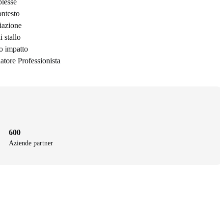
lesse
ontesto
iazione
 stallo
to impatto
atore Professionista
600
Aziende partner