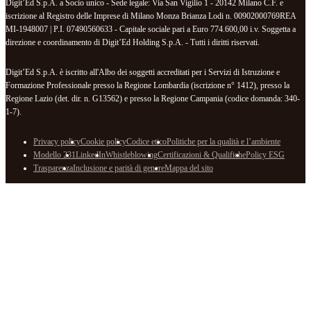
Digit’Ed S.p.A. a Socio unico - Sede legale: Via San Vigilio 1 - 20142 Milano C.F. e
iscrizione al Registro delle Imprese di Milano Monza Brianza Lodi n. 00902000769REA
MI-1948007 | P.I. 07490560633 - Capitale sociale pari a Euro 774.600,00 i.v. Soggetta a
direzione e coordinamento di Digit’Ed Holding S.p.A. - Tutti i diritti riservati.
Digit’Ed S.p.A. è iscritto all'Albo dei soggetti accreditati per i Servizi di Istruzione e
Formazione Professionale presso la Regione Lombardia (iscrizione n° 1412), presso la
Regione Lazio (det. dir. n. G13562) e presso la Regione Campania (codice domanda: 340-
1-7).
Privacy policy
Cookie policy
Codice etico
Politiche per la qualità e l’ambiente
Modello 231
LinkedIn
Whistleblowing
Certificazioni & Qualifiche
Policy ESG
Trasparenza
Inclusione e parità di genere
Mappa del sito