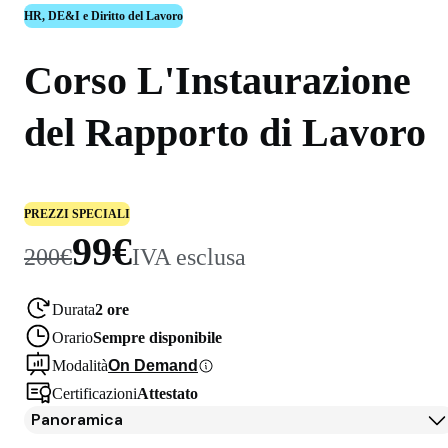
HR, DE&I e Diritto del Lavoro
Corso L'Instaurazione
del Rapporto di Lavoro
PREZZI SPECIALI
99€
200€
IVA esclusa
Durata
2 ore
Orario
Sempre disponibile
Modalità
On Demand
Certificazioni
Attestato
Panoramica
Panoramica