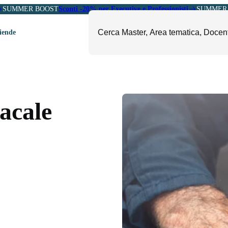
SUMMER BOOST
Sconti -20% per Executive e Professionisti
SUMMER 
ziende
ori
mministrazione, Finanza e
ESG, Sostenibilità, Energia e
ontrollo
Ambiente
dacale
eadership e Soft Skills
Fashion e Luxury
roject Management
Food, Beverage e Turismo
etail, Sales e Export
Arte, Cultura e Sport
anità e Pharma
Giornalismo
ubblica Amministrazione
Il Sole 24 ORE Professionale