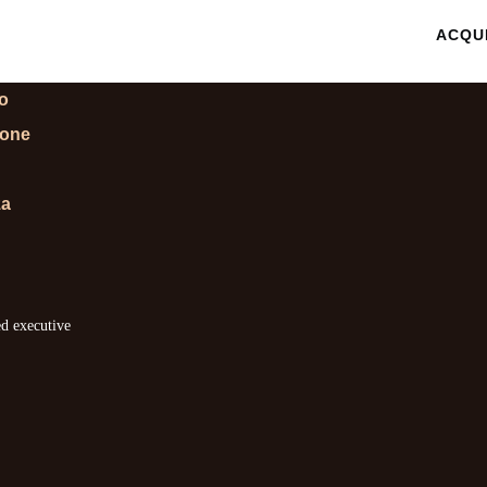
 INFORMAZIONI
ACQU
lo
ione
za
ed executive