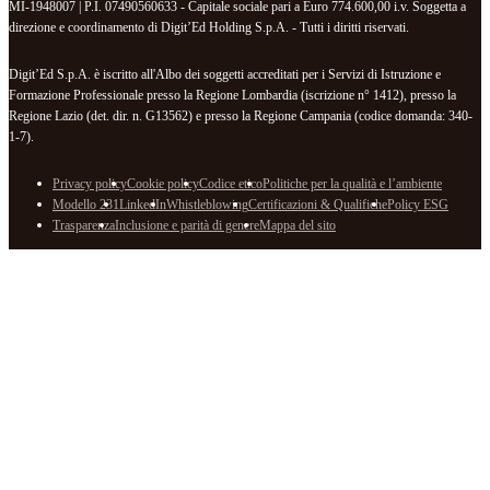
MI-1948007 | P.I. 07490560633 - Capitale sociale pari a Euro 774.600,00 i.v. Soggetta a
direzione e coordinamento di Digit’Ed Holding S.p.A. - Tutti i diritti riservati.
Digit’Ed S.p.A. è iscritto all'Albo dei soggetti accreditati per i Servizi di Istruzione e
Formazione Professionale presso la Regione Lombardia (iscrizione n° 1412), presso la
Regione Lazio (det. dir. n. G13562) e presso la Regione Campania (codice domanda: 340-
1-7).
Privacy policy
Cookie policy
Codice etico
Politiche per la qualità e l’ambiente
Modello 231
LinkedIn
Whistleblowing
Certificazioni & Qualifiche
Policy ESG
Trasparenza
Inclusione e parità di genere
Mappa del sito