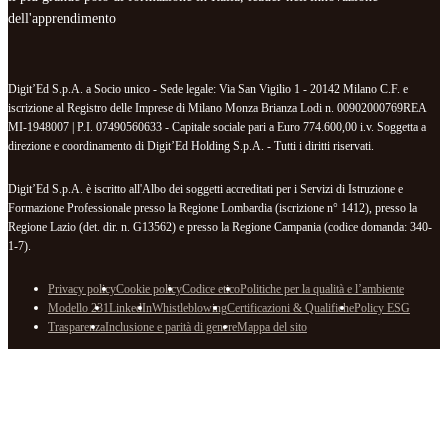
dell'apprendimento
Digit’Ed S.p.A. a Socio unico - Sede legale: Via San Vigilio 1 - 20142 Milano C.F. e
iscrizione al Registro delle Imprese di Milano Monza Brianza Lodi n. 00902000769REA
MI-1948007 | P.I. 07490560633 - Capitale sociale pari a Euro 774.600,00 i.v. Soggetta a
direzione e coordinamento di Digit’Ed Holding S.p.A. - Tutti i diritti riservati.
Digit’Ed S.p.A. è iscritto all'Albo dei soggetti accreditati per i Servizi di Istruzione e
Formazione Professionale presso la Regione Lombardia (iscrizione n° 1412), presso la
Regione Lazio (det. dir. n. G13562) e presso la Regione Campania (codice domanda: 340-
1-7).
Privacy policy
Cookie policy
Codice etico
Politiche per la qualità e l’ambiente
Modello 231
LinkedIn
Whistleblowing
Certificazioni & Qualifiche
Policy ESG
Trasparenza
Inclusione e parità di genere
Mappa del sito