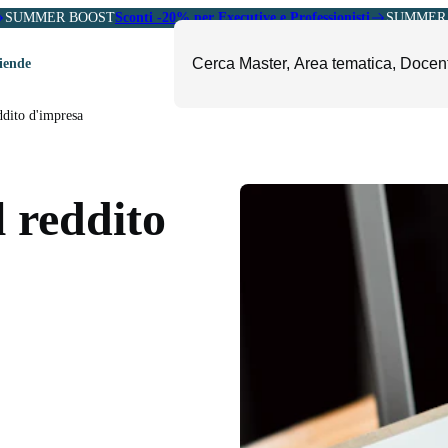
SUMMER BOOST
Sconti -20% per Executive e Professionisti
SUMMER 
ziende
ddito d'impresa
ori
mministrazione, Finanza e
ESG, Sostenibilità, Energia e
ontrollo
Ambiente
l reddito
eadership e Soft Skills
Fashion e Luxury
roject Management
Food, Beverage e Turismo
etail, Sales e Export
Arte, Cultura e Sport
anità e Pharma
Giornalismo
ubblica Amministrazione
Il Sole 24 ORE Professionale