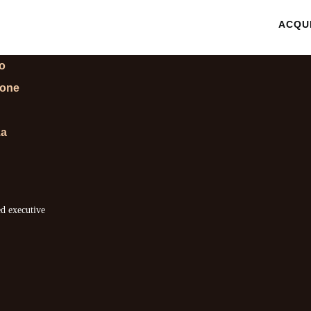
 INFORMAZIONI
ACQU
lo
ione
za
ed executive