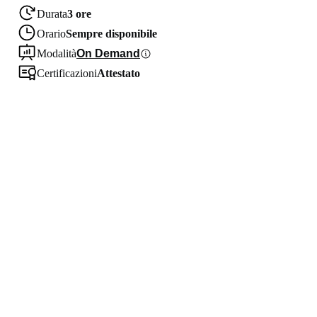
Durata
3 ore
Orario
Sempre disponibile
Modalità
On Demand
Certificazioni
Attestato