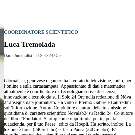
COORDINATORE SCIENTIFICO
Luca Tremolada
Data Journalist
·
Il Sole 24 Ore
Giornalista, genovese e gamer: ha lavorato in televisione, radio, per
l’online e sulla cartastampata. Appassionato di dati e matematica,
attualmente è coordinatore di Tecnologiae scrive di scienza,
innovazione e tecnologia su Il Sole 24 Ore nella redazione di Nòva
24.Insegna data journalism. Ha vinto il Premio Gabriele Lanfredini
sull’informazione. Autore.Conduttore e autore della trasmissione
quotidiana di carattere scientifico Novalab24su Radio 24. Co-autore
del libro “Fondatori. Startup come opportunità per te, per la
tuaazienda, per il tuo Paese” edito da Hoepli. Ha scritto, inoltre, La
lezione è finita (24OreLibri) e Tasto Pausa (24Ore libri). E’
coordinatore tecnico scientifico dei seguenti corsie master di