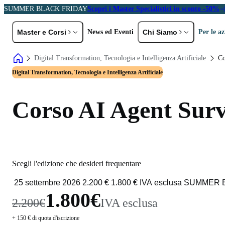
SUMMER BLACK FRIDAY
Scopri i Master Specialistici in sconto -50%
Master e Corsi
News ed Eventi
Chi Siamo
Per le a
Digital Transformation, Tecnologia e Intelligenza Artificiale
Co
ER PROFILO
PER AREA TEMATICA
Storia e Val
Digital Transformation, Tecnologia e Intelligenza Artificiale
eolaureati
EMBA e MBA
A
Docenti
C
rofessionisti ed Executive
Marketing e Comunicazione
Partner
Corso AI Agent Surv
L
HR, DE&I e Diritto del Lavoro
P
Digital Transformation,
Sei un'azienda?
Tecnologia e AI
R
Scopri le soluzioni formative pensate per
Diritto e Fisco
S
Scegli l'edizione che desideri frequentare
te
General Management e
P
Gestione d'Impresa
Scopri di più
1.800€
2.200€
IVA esclusa
+ 150 € di quota d'iscrizione