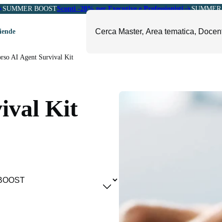
SUMMER BOOST
Sconti -20% per Executive e Professionisti
SUMMER 
ziende
rso AI Agent Survival Kit
ori
mministrazione, Finanza e
ESG, Sostenibilità, Energia e
ontrollo
Ambiente
ival Kit
eadership e Soft Skills
Fashion e Luxury
roject Management
Food, Beverage e Turismo
etail, Sales e Export
Arte, Cultura e Sport
anità e Pharma
Giornalismo
ubblica Amministrazione
Il Sole 24 ORE Professionale