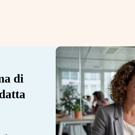
ma di
datta