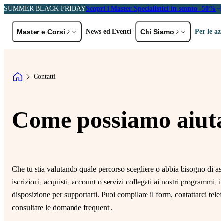
SUMMER BLACK FRIDAY
Scopri i Master Specialistici in sconto -50%
Master e Corsi
News ed Eventi
Chi Siamo
Per le a
ER PROFILO
PER AREA TEMATICA
Storia e Val
Contatti
eolaureati
EMBA e MBA
A
Docenti
C
rofessionisti ed Executive
Marketing e Comunicazione
Partner
L
Come possiamo aiuta
HR, DE&I e Diritto del Lavoro
P
Digital Transformation,
Sei un'azienda?
Tecnologia e AI
R
Scopri le soluzioni formative pensate per
Diritto e Fisco
S
te
Che tu stia valutando quale percorso scegliere o abbia bisogno di as
General Management e
P
iscrizioni, acquisti, account o servizi collegati ai nostri programmi, 
Gestione d'Impresa
Scopri di più
disposizione per supportarti. Puoi compilare il form, contattarci te
consultare le domande frequenti.