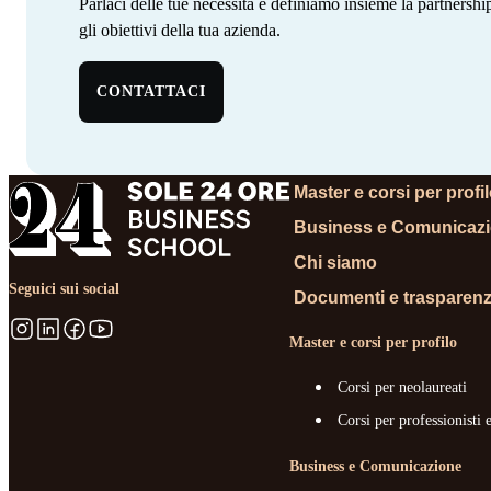
Parlaci delle tue necessità e definiamo insieme la partnersh
gli obiettivi della tua azienda. ‍ ‍‍ ‍​​​​‌ ‍ ​‍​‍‌‍ ‌ ​‍‌‍‍‌‌‍‌ ‌‍‍‌‌‍ ‍​‍​‍​ ‍‍​‍​‍‌‍‌​‌‍​‌‌ ‌​‌‍ ‌‍​ ‌‍ ‌‌ ​ ​‍ ‍‌‍​ ‌‍ ‌‍ ‌​‍​‍​‍ ​​‍​‍‌‍‍​‌ ​‍‌‍‌‌‌‍‌‍​‍​‍​ ‍‍​‍​‍‌‍‍​‌ ‌​‌ ‌​‌ ​​‌ ​ ​ ‍‍​‍ ​‍ ‌‍​ ‌‍ ‌‌ ​ ​‍ ‍‌‍‍‌‌‍ ‍‌ ‌​‌‍‌‌‌ ​‍‌‍ ‍‌‍​‌‌‍ ​​‍ ‍​ ​‍​ ‌​‌‍ ‌ ​‍‌‍‌‌‌‍​‍‌ ​ ​‍ ‍‌‍​ ‌‍ ‌‍ ‌​‍ ‌‍‌‌‌‍‌​‌‍‍‌‌ ‌​‌‍ ‌ ​‍​‍ ‌‍‍‌‌ ‌​‌‍‌‌‌‍ ‌‌‌ ‌ ‌​‌ ‍‌‌ ​​‌‍‌‌‌ ​ ​‍ ‌​​‍‌‍ ‍​ ​​​ ‌​‌‌‍​‌​ ​‌‌‍‍‌‌‍​‌‌​‌​ ‌‍‌‌​ ‌ ​ ‌ ‍‍‌ ‌‍‌‌​‌‌​ ‌‌‍‌‌​‌‍‌ ​‍‌‍ ‍‌​​‍‌ ‌ ​‍ ‌‍‍‌‌ ‌​‌‍‌‌‌‍ ‌‌ ​ ​‍ ‌​‍‍‌​ ‍‌ ‌ ‌‍‌‌‌​​‌​ ‌ ‌​‌​‌​​‌‌‌​ ​ ‌‌‌ ‌‌‌‍‍‍​ ​‍‌​‌ ‌‍ ‍‌ ​‍‌ ​‍‌ ‍‌‌‍​‌‌ ‌‍‌​ ‌‌‍‌ ​‍ ‌‍‌‌‌‍‌​‌‍‍‌‌ ‌​​‍​ ‌‍‌‍‌‍‍‌‌‍‌‌‌‍ ​‌‍‌​‌‌​​‌‍​‌‌ ‌​‌‍‍​​ ‌‌ ​ ‌ ‌‌‌‍​‍‌ ‌​‌‍‍‌‌ ‌​‌‍ ​‌‍‌‌​‍ ‍‌‍‍‌‌ ‌​​‍​‍‌
CONTATTACI
Master e corsi per profi
Business e Comunicaz
Chi siamo
Seguici sui social
Documenti e trasparen
Master e corsi per profilo
Corsi per neolaureati
Corsi per professionisti 
Business e Comunicazione