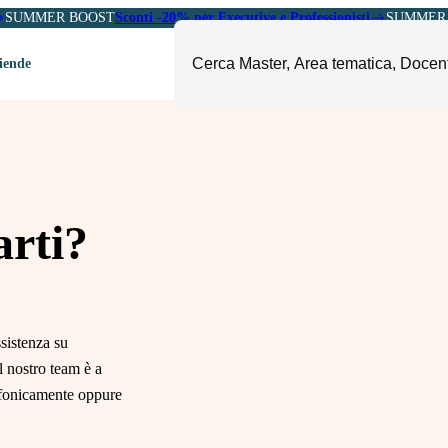
SUMMER BOOST
Sconti -20% per Executive e Professionisti
SUMMER 
ziende
ori
mministrazione, Finanza e
ESG, Sostenibilità, Energia e
ontrollo
Ambiente
eadership e Soft Skills
Fashion e Luxury
rti?
roject Management
Food, Beverage e Turismo
etail, Sales e Export
Arte, Cultura e Sport
anità e Pharma
Giornalismo
sistenza su
ubblica Amministrazione
Il Sole 24 ORE Professionale
il nostro team è a
lefonicamente oppure