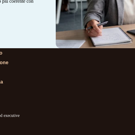
ip più coerente con
lo
ione
za
ed executive