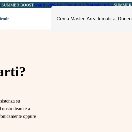
SUMMER BOOST
Sconti -20% per Executive e Professionisti
SUMMER 
ziende
ori
mministrazione, Finanza e
ESG, Sostenibilità, Energia e
ontrollo
Ambiente
eadership e Soft Skills
Fashion e Luxury
rti?
roject Management
Food, Beverage e Turismo
etail, Sales e Export
Arte, Cultura e Sport
anità e Pharma
Giornalismo
sistenza su
ubblica Amministrazione
Il Sole 24 ORE Professionale
il nostro team è a
lefonicamente oppure