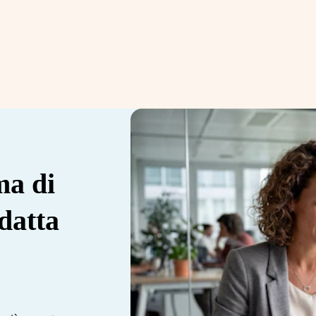
ma di
datta