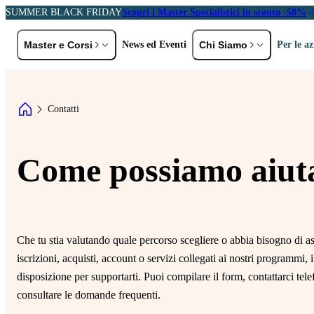
SUMMER BLACK FRIDAY
Scopri i Master Specialistici in sconto -50%
Master e Corsi
News ed Eventi
Chi Siamo
Per le a
ER PROFILO
PER AREA TEMATICA
Storia e Val
Contatti
eolaureati
EMBA e MBA
A
Docenti
C
rofessionisti ed Executive
Marketing e Comunicazione
Partner
L
Come possiamo aiuta
HR, DE&I e Diritto del Lavoro
P
Digital Transformation,
Sei un'azienda?
Tecnologia e AI
R
Scopri le soluzioni formative pensate per
Diritto e Fisco
S
te
Che tu stia valutando quale percorso scegliere o abbia bisogno di as
General Management e
P
iscrizioni, acquisti, account o servizi collegati ai nostri programmi, 
Gestione d'Impresa
Scopri di più
disposizione per supportarti. Puoi compilare il form, contattarci te
consultare le domande frequenti.