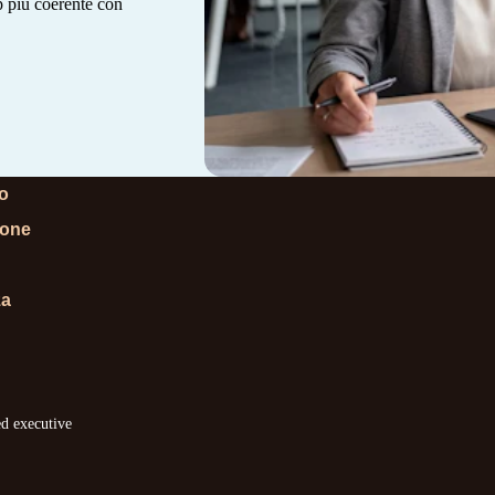
ip più coerente con
lo
ione
za
ed executive