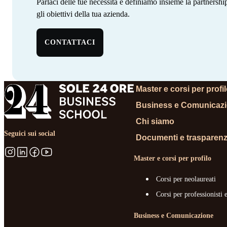
Parlaci delle tue necessità e definiamo insieme la partnersh
gli obiettivi della tua azienda. ‍ ‍‍ ‍​​​​‌ ‍ ​‍​‍‌‍ ‌ ​‍‌‍‍‌‌‍‌ ‌‍‍‌‌‍ ‍​‍​‍​ ‍‍​‍​‍‌‍‌​‌‍​‌‌ ‌​‌‍ ‌‍​ ‌‍ ‌‌ ​ ​‍ ‍‌‍​ ‌‍ ‌‍ ‌​‍​‍​‍ ​​‍​‍‌‍‍​‌ ​‍‌‍‌‌‌‍‌‍​‍​‍​ ‍‍​‍​‍‌‍‍​‌ ‌​‌ ‌​‌ ​​‌ ​ ​ ‍‍​‍ ​‍ ‌‍​ ‌‍ ‌‌ ​ ​‍ ‍‌‍‍‌‌‍ ‍‌ ‌​‌‍‌‌‌ ​‍‌‍ ‍‌‍​‌‌‍ ​​‍ ‍​ ​‍​ ‌​‌‍ ‌ ​‍‌‍‌‌‌‍​‍‌ ​ ​‍ ‍‌‍​ ‌‍ ‌‍ ‌​‍ ‌‍‌‌‌‍‌​‌‍‍‌‌ ‌​‌‍ ‌ ​‍​‍ ‌‍‍‌‌ ‌​‌‍‌‌‌‍ ‌‌‌ ‌ ‌​‌ ‍‌‌ ​​‌‍‌‌‌ ​ ​‍ ‌​​‍‌‍ ‍​ ​​​ ‌​‌‌‍​‌​ ​‌‌‍‍‌‌‍​‌‌​‌​ ‌‍‌‌​ ‌ ​ ‌ ‍‍‌ ‌‍‌‌​‌‌​ ‌‌‍‌‌​‌‍‌ ​‍‌‍ ‍‌​​‍‌ ‌ ​‍ ‌‍‍‌‌ ‌​‌‍‌‌‌‍ ‌‌ ​ ​‍ ‌​‍‍‌​ ‍‌ ‌ ‌‍‌‌‌​​‌​ ‌ ‌​‌​‌​​‌‌‌​ ​ ‌‌‌ ‌‌‌‍‍‍​ ​‍‌​‌ ‌‍ ‍‌ ​‍‌ ​‍‌ ‍‌‌‍​‌‌ ‌‍‌​ ‌‌‍‌ ​‍ ‌‍‌‌‌‍‌​‌‍‍‌‌ ‌​​‍​ ‌‍‌‍‌‍‍‌‌‍‌‌‌‍ ​‌‍‌​‌‌​​‌‍​‌‌ ‌​‌‍‍​​ ‌‌ ​ ‌ ‌‌‌‍​‍‌ ‌​‌‍‍‌‌ ‌​‌‍ ​‌‍‌‌​‍ ‍‌‍‍‌‌ ‌​​‍​‍‌
CONTATTACI
Master e corsi per profi
Business e Comunicaz
Chi siamo
Seguici sui social
Documenti e trasparen
Master e corsi per profilo
Corsi per neolaureati
Corsi per professionisti 
Business e Comunicazione