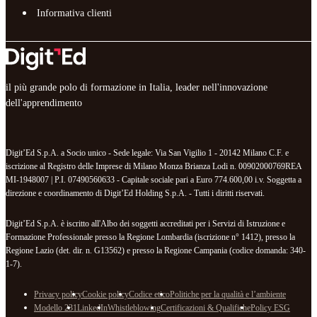
Informativa clienti
il più grande polo di formazione in Italia, leader nell'innovazione
dell'apprendimento
Digit’Ed S.p.A. a Socio unico - Sede legale: Via San Vigilio 1 - 20142 Milano C.F. e
iscrizione al Registro delle Imprese di Milano Monza Brianza Lodi n. 00902000769REA
MI-1948007 | P.I. 07490560633 - Capitale sociale pari a Euro 774.600,00 i.v. Soggetta a
direzione e coordinamento di Digit’Ed Holding S.p.A. - Tutti i diritti riservati.
Digit’Ed S.p.A. è iscritto all'Albo dei soggetti accreditati per i Servizi di Istruzione e
Formazione Professionale presso la Regione Lombardia (iscrizione n° 1412), presso la
Regione Lazio (det. dir. n. G13562) e presso la Regione Campania (codice domanda: 340-
1-7).
Privacy policy
Cookie policy
Codice etico
Politiche per la qualità e l’ambiente
Modello 231
LinkedIn
Whistleblowing
Certificazioni & Qualifiche
Policy ESG