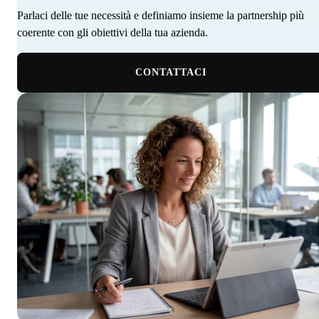
Parlaci delle tue necessità e definiamo insieme la partnership più
coerente con gli obiettivi della tua azienda. ‍ ‍‍ ‍​​​​‌ ‍ ​‍​‍‌‍ ‌ ​‍‌‍‍‌‌‍‌ ‌‍‍‌‌‍ ‍​‍​‍​ ‍‍​‍​‍‌‍‌​‌‍​‌‌ ‌​‌‍ ‌‍​ ‌‍ ‌‌ ​ ​‍ ‍‌‍​ ‌‍ ‌‍ ‌​‍​‍​‍ ​​‍​‍‌‍‍​‌ ​‍‌‍‌‌‌‍‌‍​‍​‍​ ‍‍​‍​‍‌‍‍​‌ ‌​‌ ‌​‌ ​​‌ ​ ​ ‍‍​‍ ​‍ ‌‍​ ‌‍ ‌‌ ​ ​‍ ‍‌‍‍‌‌‍ ‍‌ ‌​‌‍‌‌‌ ​‍‌‍ ‍‌‍​‌‌‍ ​​‍ ‍​ ​‍​ ‌​‌‍ ‌ ​‍‌‍‌‌‌‍​‍‌ ​ ​‍ ‍‌‍​ ‌‍ ‌‍ ‌​‍ ‌‍‌‌‌‍‌​‌‍‍‌‌ ‌​‌‍ ‌ ​‍​‍ ‌‍‍‌‌ ‌​‌‍‌‌‌‍ ‌‌‌ ‌ ‌​‌ ‍‌‌ ​​‌‍‌‌‌ ​ ​‍ ‌​​‍‌‍ ‍​ ​​​ ‌​‌‌‍​‌​ ​‌‌‍‍‌‌‍​‌‌​‌​ ‌‍‌‌​ ‌ ​ ‌ ‍‍‌ ‌‍‌‌​‌‌​ ‌‌‍‌‌​‌‍‌ ​‍‌‍ ‍‌​​‍‌ ‌ ​‍ ‌‍‍‌‌ ‌​‌‍‌‌‌‍ ‌‌ ​ ​‍ ‌​‍‍‌​ ‍‌ ‌ ‌‍‌‌‌​​‌​ ‌ ‌​‌​‌​​‌‌‌​ ​ ‌‌‌ ‌‌‌‍‍‍​ ​‍‌​‌ ‌‍ ‍‌ ​‍‌ ​‍‌ ‍‌‌‍​‌‌ ‌‍‌​ ‌‌‍‌ ​‍ ‌‍‌‌‌‍‌​‌‍‍‌‌ ‌​​‍​ ‌‍‌‍‌‍‍‌‌‍‌‌‌‍ ​‌‍‌​‌‌​​‌‍​‌‌ ‌​‌‍‍​​ ‌‌ ​ ‌ ‌‌‌‍​‍‌ ‌​‌‍‍‌‌ ‌​‌‍ ​‌‍‌‌​‍ ‍‌‍‍‌‌ ‌​​‍​‍‌
CONTATTACI