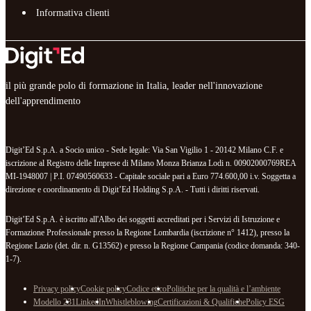
Informativa clienti
il più grande polo di formazione in Italia, leader nell'innovazione
dell'apprendimento
Digit’Ed S.p.A. a Socio unico - Sede legale: Via San Vigilio 1 - 20142 Milano C.F. e
iscrizione al Registro delle Imprese di Milano Monza Brianza Lodi n. 00902000769REA
MI-1948007 | P.I. 07490560633 - Capitale sociale pari a Euro 774.600,00 i.v. Soggetta a
direzione e coordinamento di Digit’Ed Holding S.p.A. - Tutti i diritti riservati.
Digit’Ed S.p.A. è iscritto all'Albo dei soggetti accreditati per i Servizi di Istruzione e
Formazione Professionale presso la Regione Lombardia (iscrizione n° 1412), presso la
Regione Lazio (det. dir. n. G13562) e presso la Regione Campania (codice domanda: 340-
1-7).
Privacy policy
Cookie policy
Codice etico
Politiche per la qualità e l’ambiente
Modello 231
LinkedIn
Whistleblowing
Certificazioni & Qualifiche
Policy ESG