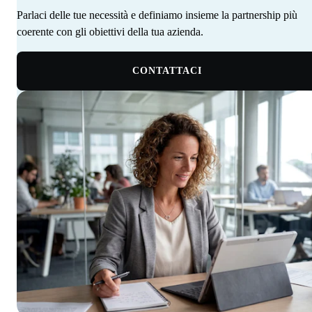
Parlaci delle tue necessità e definiamo insieme la partnership più
coerente con gli obiettivi della tua azienda. ‍ ‍‍ ‍​​​​‌ ‍ ​‍​‍‌‍ ‌ ​‍‌‍‍‌‌‍‌ ‌‍‍‌‌‍ ‍​‍​‍​ ‍‍​‍​‍‌‍‌​‌‍​‌‌ ‌​‌‍ ‌‍​ ‌‍ ‌‌ ​ ​‍ ‍‌‍​ ‌‍ ‌‍ ‌​‍​‍​‍ ​​‍​‍‌‍‍​‌ ​‍‌‍‌‌‌‍‌‍​‍​‍​ ‍‍​‍​‍‌‍‍​‌ ‌​‌ ‌​‌ ​​‌ ​ ​ ‍‍​‍ ​‍ ‌‍​ ‌‍ ‌‌ ​ ​‍ ‍‌‍‍‌‌‍ ‍‌ ‌​‌‍‌‌‌ ​‍‌‍ ‍‌‍​‌‌‍ ​​‍ ‍​ ​‍​ ‌​‌‍ ‌ ​‍‌‍‌‌‌‍​‍‌ ​ ​‍ ‍‌‍​ ‌‍ ‌‍ ‌​‍ ‌‍‌‌‌‍‌​‌‍‍‌‌ ‌​‌‍ ‌ ​‍​‍ ‌‍‍‌‌ ‌​‌‍‌‌‌‍ ‌‌‌ ‌ ‌​‌ ‍‌‌ ​​‌‍‌‌‌ ​ ​‍ ‌​​‍‌‍ ‍​ ​​​ ‌​‌‌‍​‌​ ​‌‌‍‍‌‌‍​‌‌​‌​ ‌‍‌‌​ ‌ ​ ‌ ‍‍‌ ‌‍‌‌​‌‌​ ‌‌‍‌‌​‌‍‌ ​‍‌‍ ‍‌​​‍‌ ‌ ​‍ ‌‍‍‌‌ ‌​‌‍‌‌‌‍ ‌‌ ​ ​‍ ‌​‍‍‌​ ‍‌ ‌ ‌‍‌‌‌​​‌​ ‌ ‌​‌​‌​​‌‌‌​ ​ ‌‌‌ ‌‌‌‍‍‍​ ​‍‌​‌ ‌‍ ‍‌ ​‍‌ ​‍‌ ‍‌‌‍​‌‌ ‌‍‌​ ‌‌‍‌ ​‍ ‌‍‌‌‌‍‌​‌‍‍‌‌ ‌​​‍​ ‌‍‌‍‌‍‍‌‌‍‌‌‌‍ ​‌‍‌​‌‌​​‌‍​‌‌ ‌​‌‍‍​​ ‌‌ ​ ‌ ‌‌‌‍​‍‌ ‌​‌‍‍‌‌ ‌​‌‍ ​‌‍‌‌​‍ ‍‌‍‍‌‌ ‌​​‍​‍‌
CONTATTACI