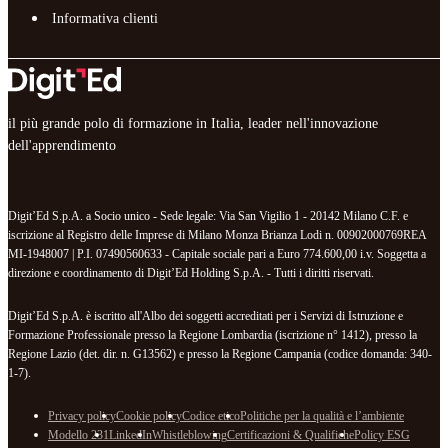
Informativa clienti
il più grande polo di formazione in Italia, leader nell'innovazione
dell'apprendimento
Digit’Ed S.p.A. a Socio unico - Sede legale: Via San Vigilio 1 - 20142 Milano C.F. e
iscrizione al Registro delle Imprese di Milano Monza Brianza Lodi n. 00902000769REA
MI-1948007 | P.I. 07490560633 - Capitale sociale pari a Euro 774.600,00 i.v. Soggetta a
direzione e coordinamento di Digit’Ed Holding S.p.A. - Tutti i diritti riservati.
Digit’Ed S.p.A. è iscritto all'Albo dei soggetti accreditati per i Servizi di Istruzione e
Formazione Professionale presso la Regione Lombardia (iscrizione n° 1412), presso la
Regione Lazio (det. dir. n. G13562) e presso la Regione Campania (codice domanda: 340-
1-7).
Privacy policy
Cookie policy
Codice etico
Politiche per la qualità e l’ambiente
Modello 231
LinkedIn
Whistleblowing
Certificazioni & Qualifiche
Policy ESG