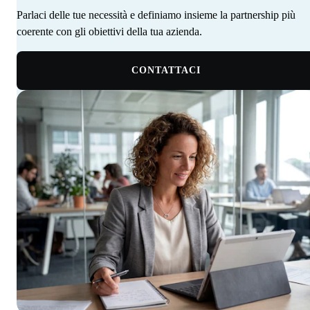
Parlaci delle tue necessità e definiamo insieme la partnership più
coerente con gli obiettivi della tua azienda. ‍ ‍‍ ‍​​​​‌ ‍ ​‍​‍‌‍ ‌ ​‍‌‍‍‌‌‍‌ ‌‍‍‌‌‍ ‍​‍​‍​ ‍‍​‍​‍‌‍‌​‌‍​‌‌ ‌​‌‍ ‌‍​ ‌‍ ‌‌ ​ ​‍ ‍‌‍​ ‌‍ ‌‍ ‌​‍​‍​‍ ​​‍​‍‌‍‍​‌ ​‍‌‍‌‌‌‍‌‍​‍​‍​ ‍‍​‍​‍‌‍‍​‌ ‌​‌ ‌​‌ ​​‌ ​ ​ ‍‍​‍ ​‍ ‌‍​ ‌‍ ‌‌ ​ ​‍ ‍‌‍‍‌‌‍ ‍‌ ‌​‌‍‌‌‌ ​‍‌‍ ‍‌‍​‌‌‍ ​​‍ ‍​ ​‍​ ‌​‌‍ ‌ ​‍‌‍‌‌‌‍​‍‌ ​ ​‍ ‍‌‍​ ‌‍ ‌‍ ‌​‍ ‌‍‌‌‌‍‌​‌‍‍‌‌ ‌​‌‍ ‌ ​‍​‍ ‌‍‍‌‌ ‌​‌‍‌‌‌‍ ‌‌‌ ‌ ‌​‌ ‍‌‌ ​​‌‍‌‌‌ ​ ​‍ ‌​​‍‌‍ ‍​ ​​​ ‌​‌‌‍​‌​ ​‌‌‍‍‌‌‍​‌‌​‌​ ‌‍‌‌​ ‌ ​ ‌ ‍‍‌ ‌‍‌‌​‌‌​ ‌‌‍‌‌​‌‍‌ ​‍‌‍ ‍‌​​‍‌ ‌ ​‍ ‌‍‍‌‌ ‌​‌‍‌‌‌‍ ‌‌ ​ ​‍ ‌​‍‍‌​ ‍‌ ‌ ‌‍‌‌‌​​‌​ ‌ ‌​‌​‌​​‌‌‌​ ​ ‌‌‌ ‌‌‌‍‍‍​ ​‍‌​‌ ‌‍ ‍‌ ​‍‌ ​‍‌ ‍‌‌‍​‌‌ ‌‍‌​ ‌‌‍‌ ​‍ ‌‍‌‌‌‍‌​‌‍‍‌‌ ‌​​‍​ ‌‍‌‍‌‍‍‌‌‍‌‌‌‍ ​‌‍‌​‌‌​​‌‍​‌‌ ‌​‌‍‍​​ ‌‌ ​ ‌ ‌‌‌‍​‍‌ ‌​‌‍‍‌‌ ‌​‌‍ ​‌‍‌‌​‍ ‍‌‍‍‌‌ ‌​​‍​‍‌
CONTATTACI