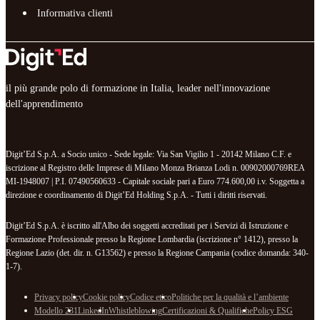
Informativa clienti
il più grande polo di formazione in Italia, leader nell'innovazione
dell'apprendimento
Digit’Ed S.p.A. a Socio unico - Sede legale: Via San Vigilio 1 - 20142 Milano C.F. e
iscrizione al Registro delle Imprese di Milano Monza Brianza Lodi n. 00902000769REA
MI-1948007 | P.I. 07490560633 - Capitale sociale pari a Euro 774.600,00 i.v. Soggetta a
direzione e coordinamento di Digit’Ed Holding S.p.A. - Tutti i diritti riservati.
Digit’Ed S.p.A. è iscritto all'Albo dei soggetti accreditati per i Servizi di Istruzione e
Formazione Professionale presso la Regione Lombardia (iscrizione n° 1412), presso la
Regione Lazio (det. dir. n. G13562) e presso la Regione Campania (codice domanda: 340-
1-7).
Privacy policy
Cookie policy
Codice etico
Politiche per la qualità e l’ambiente
Modello 231
LinkedIn
Whistleblowing
Certificazioni & Qualifiche
Policy ESG