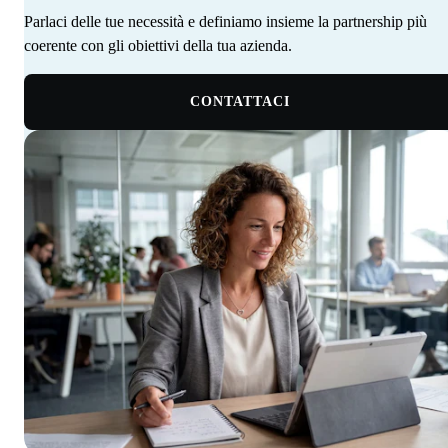
Parlaci delle tue necessità e definiamo insieme la partnership più
coerente con gli obiettivi della tua azienda. ‍ ‍‍ ‍​​​​‌ ‍ ​‍​‍‌‍ ‌ ​‍‌‍‍‌‌‍‌ ‌‍‍‌‌‍ ‍​‍​‍​ ‍‍​‍​‍‌‍‌​‌‍​‌‌ ‌​‌‍ ‌‍​ ‌‍ ‌‌ ​ ​‍ ‍‌‍​ ‌‍ ‌‍ ‌​‍​‍​‍ ​​‍​‍‌‍‍​‌ ​‍‌‍‌‌‌‍‌‍​‍​‍​ ‍‍​‍​‍‌‍‍​‌ ‌​‌ ‌​‌ ​​‌ ​ ​ ‍‍​‍ ​‍ ‌‍​ ‌‍ ‌‌ ​ ​‍ ‍‌‍‍‌‌‍ ‍‌ ‌​‌‍‌‌‌ ​‍‌‍ ‍‌‍​‌‌‍ ​​‍ ‍​ ​‍​ ‌​‌‍ ‌ ​‍‌‍‌‌‌‍​‍‌ ​ ​‍ ‍‌‍​ ‌‍ ‌‍ ‌​‍ ‌‍‌‌‌‍‌​‌‍‍‌‌ ‌​‌‍ ‌ ​‍​‍ ‌‍‍‌‌ ‌​‌‍‌‌‌‍ ‌‌‌ ‌ ‌​‌ ‍‌‌ ​​‌‍‌‌‌ ​ ​‍ ‌​​‍‌‍ ‍​ ​​​ ‌​‌‌‍​‌​ ​‌‌‍‍‌‌‍​‌‌​‌​ ‌‍‌‌​ ‌ ​ ‌ ‍‍‌ ‌‍‌‌​‌‌​ ‌‌‍‌‌​‌‍‌ ​‍‌‍ ‍‌​​‍‌ ‌ ​‍ ‌‍‍‌‌ ‌​‌‍‌‌‌‍ ‌‌ ​ ​‍ ‌​‍‍‌​ ‍‌ ‌ ‌‍‌‌‌​​‌​ ‌ ‌​‌​‌​​‌‌‌​ ​ ‌‌‌ ‌‌‌‍‍‍​ ​‍‌​‌ ‌‍ ‍‌ ​‍‌ ​‍‌ ‍‌‌‍​‌‌ ‌‍‌​ ‌‌‍‌ ​‍ ‌‍‌‌‌‍‌​‌‍‍‌‌ ‌​​‍​ ‌‍‌‍‌‍‍‌‌‍‌‌‌‍ ​‌‍‌​‌‌​​‌‍​‌‌ ‌​‌‍‍​​ ‌‌ ​ ‌ ‌‌‌‍​‍‌ ‌​‌‍‍‌‌ ‌​‌‍ ​‌‍‌‌​‍ ‍‌‍‍‌‌ ‌​​‍​‍‌
CONTATTACI