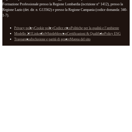
Formazione Professionale presso la Regione Lombardia (iscrizione n° 1412), presso la
Regione Lazio (det. dir. n. G13562) e presso la Regione Campania (codice domanda: 340-
1-7).
Privacy policy
Cookie policy
Codice etico
Politiche per la qualità e l’ambiente
Modello 231
LinkedIn
Whistleblowing
Certificazioni & Qualifiche
Policy ESG
Trasparenza
Inclusione e parità di genere
Mappa del sito