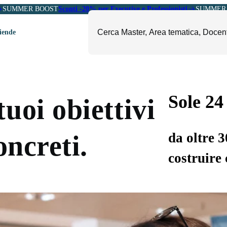
SUMMER BOOST
Sconti -20% per Executive e Professionisti
SUMMER 
ziende
ori
mministrazione, Finanza e
ESG, Sostenibilità, Energia e
ontrollo
Ambiente
Sole 24
uoi obiettivi
eadership e Soft Skills
Fashion e Luxury
roject Management
Food, Beverage e Turismo
da oltre 
oncreti.
etail, Sales e Export
Arte, Cultura e Sport
costruire 
anità e Pharma
Giornalismo
ubblica Amministrazione
Il Sole 24 ORE Professionale