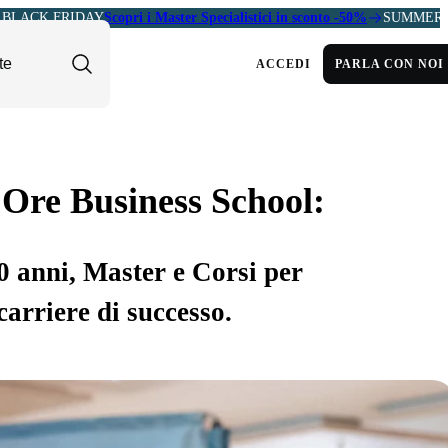
BLACK FRIDAY
Scopri i Master Specialistici in sconto -50%
SUMMER 
ACCEDI
PARLA CON NOI
 Ore Business School:
30 anni, Master e Corsi per
carriere di successo.