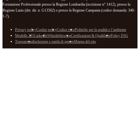
Formazione Professionale presso la Regione Lombardia (iscrizione n° 1412), presso la
Regione Lazio (det. dir. n. G13562) e presso la Regione Campania (codice domanda: 340-
1-7).
Privacy policy
Cookie policy
Codice etico
Politiche per la qualità e l’ambiente
Modello 231
LinkedIn
Whistleblowing
Certificazioni & Qualifiche
Policy ESG
Trasparenza
Inclusione e parità di genere
Mappa del sito