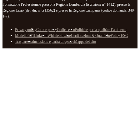
Formazione Professionale presso la Regione Lombardia (iscrizione n° 1412), presso la
Regione Lazio (det. dir. n. G13562) e presso la Regione Campania (codice domanda: 340-
1-7).
Privacy policy
Cookie policy
Codice etico
Politiche per la qualità e l’ambiente
Modello 231
LinkedIn
Whistleblowing
Certificazioni & Qualifiche
Policy ESG
Trasparenza
Inclusione e parità di genere
Mappa del sito