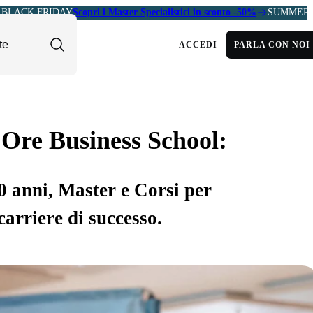
BLACK FRIDAY
Scopri i Master Specialistici in sconto -50%
SUMMER 
ACCEDI
PARLA CON NOI
 Ore Business School:
30 anni, Master e Corsi per
carriere di successo.