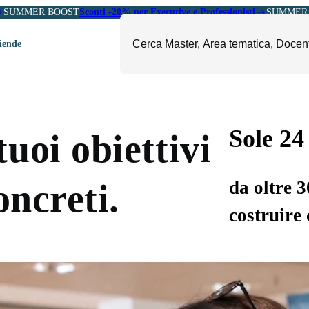
SUMMER BOOST
Sconti -20% per Executive e Professionisti
SUMMER 
ziende
ori
mministrazione, Finanza e
ESG, Sostenibilità, Energia e
ontrollo
Ambiente
Sole 24
uoi obiettivi
eadership e Soft Skills
Fashion e Luxury
roject Management
Food, Beverage e Turismo
da oltre 
oncreti.
etail, Sales e Export
Arte, Cultura e Sport
costruire 
anità e Pharma
Giornalismo
ubblica Amministrazione
Il Sole 24 ORE Professionale