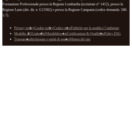
Formazione Professionale presso la Regione Lombardia (iscrizione n° 1412), presso la
Regione Lazio (det. dir. n. G13562) e presso la Regione Campania (codice domanda: 340-
1-7).
Privacy policy
Cookie policy
Codice etico
Politiche per la qualità e l’ambiente
Modello 231
LinkedIn
Whistleblowing
Certificazioni & Qualifiche
Policy ESG
Trasparenza
Inclusione e parità di genere
Mappa del sito