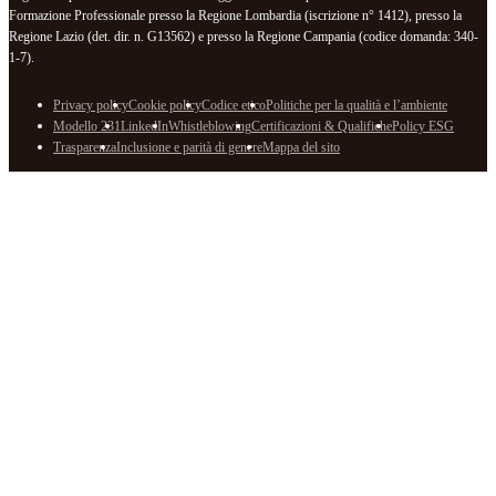
Formazione Professionale presso la Regione Lombardia (iscrizione n° 1412), presso la
Regione Lazio (det. dir. n. G13562) e presso la Regione Campania (codice domanda: 340-
1-7).
Privacy policy
Cookie policy
Codice etico
Politiche per la qualità e l’ambiente
Modello 231
LinkedIn
Whistleblowing
Certificazioni & Qualifiche
Policy ESG
Trasparenza
Inclusione e parità di genere
Mappa del sito