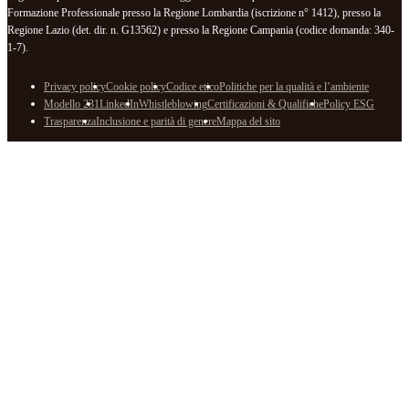
Formazione Professionale presso la Regione Lombardia (iscrizione n° 1412), presso la
Regione Lazio (det. dir. n. G13562) e presso la Regione Campania (codice domanda: 340-
1-7).
Privacy policy
Cookie policy
Codice etico
Politiche per la qualità e l’ambiente
Modello 231
LinkedIn
Whistleblowing
Certificazioni & Qualifiche
Policy ESG
Trasparenza
Inclusione e parità di genere
Mappa del sito