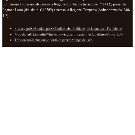
Formazione Professionale presso la Regione Lombardia (iscrizione n° 1412), presso la
Regione Lazio (det. dir. n. G13562) e presso la Regione Campania (codice domanda: 340-
1-7).
Privacy policy
Cookie policy
Codice etico
Politiche per la qualità e l’ambiente
Modello 231
LinkedIn
Whistleblowing
Certificazioni & Qualifiche
Policy ESG
Trasparenza
Inclusione e parità di genere
Mappa del sito